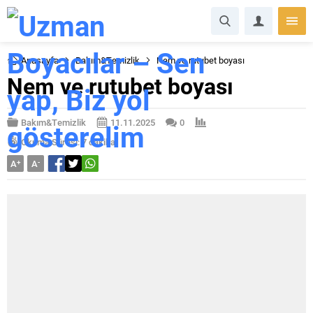
Anasayfa
Bakım&Temizlik
Nem ve rutubet boyası
Nem ve rutubet boyası
Bakım&Temizlik
11.11.2025
0
Okuma Süresi: 7 dakika
A
+
A
-