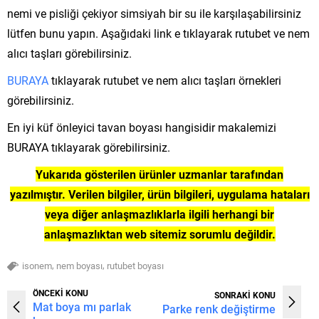
nemi ve pisliği çekiyor simsiyah bir su ile karşılaşabilirsiniz
lütfen bunu yapın. Aşağıdaki link e tıklayarak rutubet ve nem
alıcı taşları görebilirsiniz.
BURAYA
tıklayarak rutubet ve nem alıcı taşları örnekleri
görebilirsiniz.
En iyi küf önleyici tavan boyası hangisidir makalemizi
BURAYA tıklayarak görebilirsiniz.
Yukarıda gösterilen ürünler uzmanlar tarafından
yazılmıştır. Verilen bilgiler, ürün bilgileri, uygulama hataları
veya diğer anlaşmazlıklarla ilgili herhangi bir
anlaşmazlıktan web sitemiz sorumlu değildir.
,
,
isonem
nem boyası
rutubet boyası
ÖNCEKİ KONU
SONRAKİ KONU
Mat boya mı parlak
Parke renk değiştirme