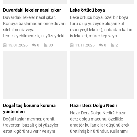
Duvardaki lekeler nasıl çıkar
Leke örtücü boya
Duvardaki lekeler nasıl çıkar.
Leke örtücü boya, özel bir boya
Konuya başlamadan önce duvarı
türü olup yüzeyde oluşan küf
silebilmeniz veya
(sarı-yeşil lekeler), sobadan kalan
temizleyebilmeniz için, yüzeydeki
is lekeleri, mürekkep veya
duvar boyasının ne tür bir boya
yangından kaynaklanan ağır is
13.01.2026
0
39
11.11.2025
0
21
olduğunu bilmeniz gerekir. Bunu
lekelerini yüzde yüz oranında
öğrenmek için boya bilgisi iyi
tamamen kapatan bir üründür.
derecede olan bir ustaya
Normal boyalarla bu tür ağır
danışabilirsiniz. Bunu neden
lekeleri kapatmak mümkün
söylüyorum? Çünkü her iç cephe
değildir. Bu yüzden, ağır lekelerle
boyası aynı değildir. Bazı boyalar
karşılaşıldığında, leke örtücü boya
silinebilir, bazıları temizlenebilir,
her zaman...
bazıları ise...
Doğal taş koruma koruma
Hazır Derz Dolgu Nedir
yöntemleri
Hazır Derz Dolgu Nedir? Hazır
Doğal taşlar mermer, granit,
derz dolgu macunu, özellikle
traverten, bazalt gibi yüzeyler
amatör kullanıcılar düşünülerek
estetik görüntü verir ve aynı
üretilmiş bir üründür. Kullanımı