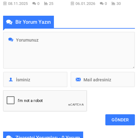
zamanda dayanıklıdırlar. Bu
oldukça kolay olduğu için, bu işe
08.11.2025
0
25
06.01.2026
0
30
taşları doğru şekilde
yeni başlayanlar ve derz dolgu
koruyamadığınız zaman
uygulamasını ilk kez yapacak
lekelenme, aşınma ve renk
kişiler için en pratik çözümlerden
Bir Yorum Yazın
solması gibi sorunlar
biridir. Doğru uygulandığında,
yaşayabilirsiniz. Şimdi sizlere bu
fayans arası hazır derz
doğal taşları nasıl koruyacağınızı
uygulamalarında uzun ömürlü ve
bir kaç madde ile anlatacağım çok
su geçirmez bir...
basit ve kolay bir işlemi var, sizde
yapabilirsiniz...
Ziyaretçi Yorumları - 0 Yorum