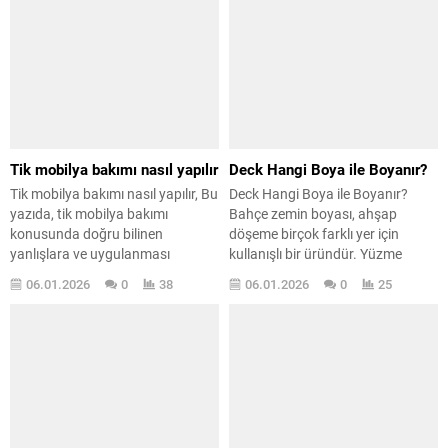
Tik mobilya bakımı nasıl yapılır
Deck Hangi Boya ile Boyanır?
Tik mobilya bakımı nasıl yapılır, Bu
Deck Hangi Boya ile Boyanır?
yazıda, tik mobilya bakımı
Bahçe zemin boyası, ahşap
konusunda doğru bilinen
döşeme birçok farklı yer için
yanlışlara ve uygulanması
kullanışlı bir üründür. Yüzme
gereken yöntemlere kendi
havuzlarında ve restoranlarda
06.01.2026
0
38
06.01.2026
0
25
deneyimime göre değindim. Dış
kullanılmasının nedeni, harika
mekanlarda kullanılan bu özel ve
görünecek şekilde yapılabilmesi
dayanıklı ahşap türü için oldukça
ve düzenli kullanıma dayanacak
önemlidir. Tik ağacı sağlam yapısı
kadar dayanıklı olmasıdır. Ahşap
sayesinde uzun yıllar kullanılabilir;
zeminler ayrıca alışveriş
ancak bu dayanıklılığın korunması
merkezlerinde, ofislerde, evlerde
için düzenli bakım şarttır....
ve diğer alanlarda da sıkça tercih
edilir. Böyle bir...