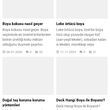
bu sorunları çözmede yetersiz
sorunla tekrar karşılaşır. Bu
kalır. Bu özel boyalar, hızlı...
yazıda, tavanda rutubetin
nedenlerini,...
Boya kokusu nasıl geçer
Leke örtücü boya
Boya kokusu nasıl geçer. Boya
Leke örtücü boya, özel bir boya
seçiminde en önemli kriterlerden
türü olup yüzeyde oluşan küf
birinin ürettiği koku miktarı
(sarı-yeşil lekeler), sobadan kalan
olduğunu duymak şaşırtıcı
is lekeleri, mürekkep veya
değildir. Çünkü boya yapıldıktan
yangından kaynaklanan ağır is
06.01.2026
0
32
11.11.2025
0
21
sonra, özellikle kapalı bir
lekelerini yüzde yüz oranında
ortamdaysa, birkaç gün boyunca
tamamen kapatan bir üründür.
hafif de olsa bir koku oluşabilir.
Normal boyalarla bu tür ağır
Ancak günümüzde üretilen
lekeleri kapatmak mümkün
boyalar, eskiye kıyasla çok daha
değildir. Bu yüzden, ağır lekelerle
gelişmiş teknolojilerle
karşılaşıldığında, leke örtücü boya
üretilmektedir ve kötü boya
her zaman...
kokusunu büyük...
Doğal taş koruma koruma
Deck Hangi Boya ile Boyanır?
yöntemleri
Deck Hangi Boya ile Boyanır?