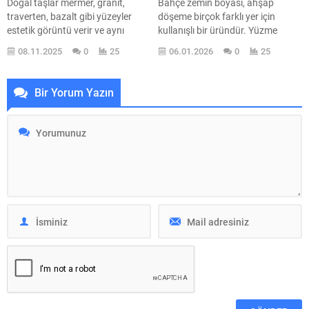
Doğal taşlar mermer, granit,
Bahçe zemin boyası, ahşap
traverten, bazalt gibi yüzeyler
döşeme birçok farklı yer için
estetik görüntü verir ve aynı
kullanışlı bir üründür. Yüzme
zamanda dayanıklıdırlar. Bu
havuzlarında ve restoranlarda
08.11.2025
0
25
06.01.2026
0
25
taşları doğru şekilde
kullanılmasının nedeni, harika
koruyamadığınız zaman
görünecek şekilde yapılabilmesi
lekelenme, aşınma ve renk
ve düzenli kullanıma dayanacak
Bir Yorum Yazın
solması gibi sorunlar
kadar dayanıklı olmasıdır. Ahşap
yaşayabilirsiniz. Şimdi sizlere bu
zeminler ayrıca alışveriş
doğal taşları nasıl koruyacağınızı
merkezlerinde, ofislerde, evlerde
bir kaç madde ile anlatacağım çok
ve diğer alanlarda da sıkça tercih
basit ve kolay bir işlemi var, sizde
edilir. Böyle bir...
yapabilirsiniz...
Alternative: