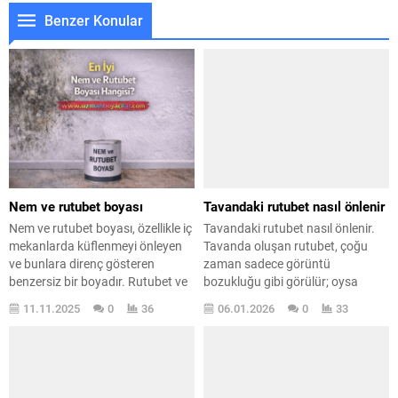
Benzer Konular
Nem ve rutubet boyası
Tavandaki rutubet nasıl önlenir
Nem ve rutubet boyası, özellikle iç
Tavandaki rutubet nasıl önlenir.
mekanlarda küflenmeyi önleyen
Tavanda oluşan rutubet, çoğu
ve bunlara direnç gösteren
zaman sadece görüntü
benzersiz bir boyadır. Rutubet ve
bozukluğu gibi görülür; oysa
nem nedeniyle duvarlarda oluşan
altında ciddi sorunlar yatabilir.
11.11.2025
0
36
06.01.2026
0
33
istenmeyen lekelerin
Peki tavandaki rutubet neden
giderilmesinde son derece etkili bir
oluşur, nasıl önlenir ve temizlemek
çözümdür. Geleneksel boyalar,
gerçekten yeterli midir? Birçok kişi
küfün yeniden oluşumunu etkili
rutubeti boyayla kapatmaya
bir şekilde önleyemez ve genellikle
çalışır ama kısa süre sonra aynı