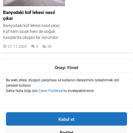
Banyodaki küf lekesi nasıl
çıkar
Banyodaki küf lekesi nasıl çıkar,
Küf hem sıcak hem de soğuk
havalarda oluşan bir sorundur.
Özellikle yüksek nem oranı küfün
07.11.2025
0
35
çok hızlı yayılmasına neden olur.
Bu yüzden sık olarak banyo ve
tuvalet gibi sürekli nemli kalan
alanlarda görülür. Bu alanlarda
Onayı Yönet
hava dolaşımının zayıf
olmasından dolayı küfün gelişimi
Bu web sitesi, düzgün çalışması ve kullanıcı deneyimini iyileştirmek için
Boya Ve İç dekorasyon Hakkında Teknik Bilgi Platformu.
hızlı artar. Ne...
çerezler kullanır.
Daha fazla bilgi için
Çerez Politikası
’nı inceleyebilirsiniz.
Bu sitede kullanılan tüm fikir, yazılar ve içerikler
www.uzmanboyacilar.com'a aittir. İzinsiz olarak kullanılması 5846
Kabul et
sayılı Fikir ve Sanat Eserleri Yasası'na göre suç sayılmaktadır.
Sitelerde veya herhangi bir şekilde internet ortamında yalnızca içeriğin
bir kısmı alıntılanabilir ve ilgili içeriğe bağlantı verme zorunludur. Yazılı
Reddet