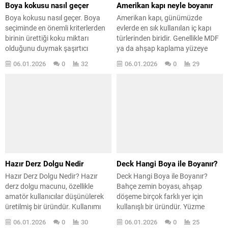
Boya kokusu nasıl geçer
Amerikan kapı neyle boyanır
Boya kokusu nasıl geçer. Boya
Amerikan kapı, günümüzde
seçiminde en önemli kriterlerden
evlerde en sık kullanılan iç kapı
birinin ürettiği koku miktarı
türlerinden biridir. Genellikle MDF
olduğunu duymak şaşırtıcı
ya da ahşap kaplama yüzeye
değildir. Çünkü boya yapıldıktan
sahiptir ve masif ahşap kapılarla
06.01.2026
0
32
06.01.2026
0
29
sonra, özellikle kapalı bir
karıştırılır. Ancak yapısı farklı
ortamdaysa, birkaç gün boyunca
olduğu için boyama ve bakım
hafif de olsa bir koku oluşabilir.
süreci de klasik ahşap kapılardan
Ancak günümüzde üretilen
ayrılır. Hafif yapısı ve ekonomik
boyalar, eskiye kıyasla çok daha
olması nedeniyle salon ve oda
gelişmiş teknolojilerle
kapılarında sıkça tercih...
üretilmektedir ve kötü boya
kokusunu büyük...
Hazır Derz Dolgu Nedir
Deck Hangi Boya ile Boyanır?
Hazır Derz Dolgu Nedir? Hazır
Deck Hangi Boya ile Boyanır?
derz dolgu macunu, özellikle
Bahçe zemin boyası, ahşap
amatör kullanıcılar düşünülerek
döşeme birçok farklı yer için
üretilmiş bir üründür. Kullanımı
kullanışlı bir üründür. Yüzme
oldukça kolay olduğu için, bu işe
havuzlarında ve restoranlarda
06.01.2026
0
30
06.01.2026
0
25
yeni başlayanlar ve derz dolgu
kullanılmasının nedeni, harika