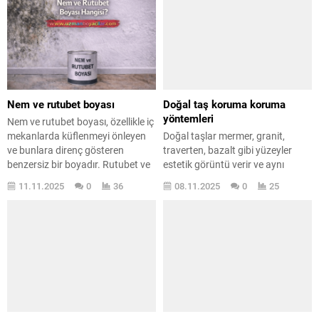
Nem ve rutubet boyası
Doğal taş koruma koruma
yöntemleri
Nem ve rutubet boyası, özellikle iç
mekanlarda küflenmeyi önleyen
Doğal taşlar mermer, granit,
ve bunlara direnç gösteren
traverten, bazalt gibi yüzeyler
benzersiz bir boyadır. Rutubet ve
estetik görüntü verir ve aynı
nem nedeniyle duvarlarda oluşan
zamanda dayanıklıdırlar. Bu
11.11.2025
0
36
08.11.2025
0
25
istenmeyen lekelerin
taşları doğru şekilde
giderilmesinde son derece etkili bir
koruyamadığınız zaman
çözümdür. Geleneksel boyalar,
lekelenme, aşınma ve renk
küfün yeniden oluşumunu etkili
solması gibi sorunlar
bir şekilde önleyemez ve genellikle
yaşayabilirsiniz. Şimdi sizlere bu
bu sorunları çözmede yetersiz
doğal taşları nasıl koruyacağınızı
kalır. Bu özel boyalar, hızlı...
bir kaç madde ile anlatacağım çok
basit ve kolay bir işlemi var, sizde
yapabilirsiniz...