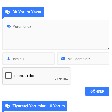
uygulamasını ilk kez yapacak
görünecek şekilde yapılabilmesi
kişiler için en pratik çözümlerden
ve düzenli kullanıma dayanacak
Bir Yorum Yazın
biridir. Doğru uygulandığında,
kadar dayanıklı olmasıdır. Ahşap
fayans arası hazır derz
zeminler ayrıca alışveriş
uygulamalarında uzun ömürlü ve
merkezlerinde, ofislerde, evlerde
su geçirmez bir...
ve diğer alanlarda da sıkça tercih
edilir. Böyle bir...
Alternative:
Ziyaretçi Yorumları - 0 Yorum