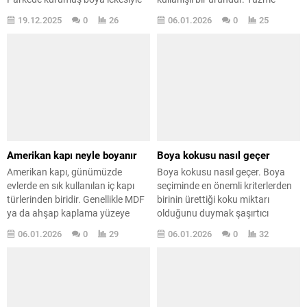
karşılaşan herkes aynı soruyu
havuzlarında ve restoranlarda
19.12.2025
0
26
06.01.2026
0
25
soruyor:“Bu leke çıkar mı, yoksa
kullanılmasının nedeni, harika
parke çöpe mi gitti?” Parkedeki
görünecek şekilde yapılabilmesi
kurumuş boya lekesi nasıl çıkar
ve düzenli kullanıma dayanacak
sorusu, evinde boya yapan ya da
kadar dayanıklı olmasıdır. Ahşap
tadilat sırasında parkesi kirlenen
zeminler ayrıca alışveriş
herkesin başına gelen klasik bir
merkezlerinde, ofislerde, evlerde
problemdir. Yanlış yöntemler
ve diğer alanlarda da sıkça tercih
kullanıldığında...
edilir. Böyle bir...
Amerikan kapı neyle boyanır
Boya kokusu nasıl geçer
Amerikan kapı, günümüzde
Boya kokusu nasıl geçer. Boya
evlerde en sık kullanılan iç kapı
seçiminde en önemli kriterlerden
türlerinden biridir. Genellikle MDF
birinin ürettiği koku miktarı
ya da ahşap kaplama yüzeye
olduğunu duymak şaşırtıcı
sahiptir ve masif ahşap kapılarla
değildir. Çünkü boya yapıldıktan
06.01.2026
0
29
06.01.2026
0
32
karıştırılır. Ancak yapısı farklı
sonra, özellikle kapalı bir
olduğu için boyama ve bakım
ortamdaysa, birkaç gün boyunca
süreci de klasik ahşap kapılardan
hafif de olsa bir koku oluşabilir.
ayrılır. Hafif yapısı ve ekonomik
Ancak günümüzde üretilen
olması nedeniyle salon ve oda
boyalar, eskiye kıyasla çok daha