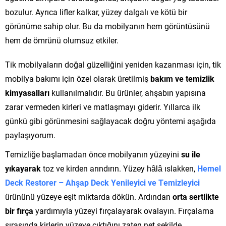
bozulur. Ayrıca lifler kalkar, yüzey dalgalı ve kötü bir
görünüme sahip olur. Bu da mobilyanın hem görüntüsünü
hem de ömrünü olumsuz etkiler.
Tik mobilyaların doğal güzelliğini yeniden kazanması için, tik
mobilya bakımı için özel olarak üretilmiş
bakım ve temizlik
kimyasalları
kullanılmalıdır. Bu ürünler, ahşabın yapısına
zarar vermeden kirleri ve matlaşmayı giderir. Yıllarca ilk
günkü gibi görünmesini sağlayacak doğru yöntemi aşağıda
paylaşıyorum.
Temizliğe başlamadan önce mobilyanın yüzeyini
su ile
yıkayarak
toz ve kirden arındırın. Yüzey hâlâ ıslakken,
Hemel
Deck Restorer – Ahşap Deck Yenileyici ve Temizleyici
ürününü yüzeye eşit miktarda dökün. Ardından
orta sertlikte
bir fırça
yardımıyla yüzeyi fırçalayarak ovalayın. Fırçalama
sırasında kirlerin yüzeye çıktığını zaten net şekilde