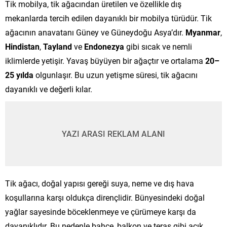
Tik mobilya, tik ağacından üretilen ve özellikle dış
mekanlarda tercih edilen dayanıklı bir mobilya türüdür. Tik
ağacının anavatanı Güney ve Güneydoğu Asya’dır.
Myanmar
,
Hindistan
,
Tayland
ve
Endonezya
gibi sıcak ve nemli
iklimlerde yetişir. Yavaş büyüyen bir ağaçtır ve ortalama
20–
25 yılda
olgunlaşır. Bu uzun yetişme süresi, tik ağacını
dayanıklı ve değerli kılar.
YAZI ARASI REKLAM ALANI
Tik ağacı, doğal yapısı gereği suya, neme ve dış hava
koşullarına karşı oldukça dirençlidir. Bünyesindeki doğal
yağlar sayesinde böceklenmeye ve çürümeye karşı da
dayanıklıdır. Bu nedenle bahçe, balkon ve teras gibi açık