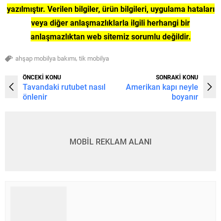
yazılmıştır. Verilen bilgiler, ürün bilgileri, uygulama hataları
veya diğer anlaşmazlıklarla ilgili herhangi bir
anlaşmazlıktan web sitemiz sorumlu değildir.
,
ahşap mobilya bakımı
tik mobilya
ÖNCEKİ KONU
SONRAKİ KONU
Tavandaki rutubet nasıl
Amerikan kapı neyle
önlenir
boyanır
MOBİL REKLAM ALANI