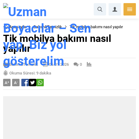
Anasayfa
Bakım&Temizlik
Tik mobilya bakımı nasıl yapılır
Tik mobilya bakımı nasıl
yapılır
Bakım&Temizlik
06.01.2026
0
Okuma Süresi: 9 dakika
A
+
A
-