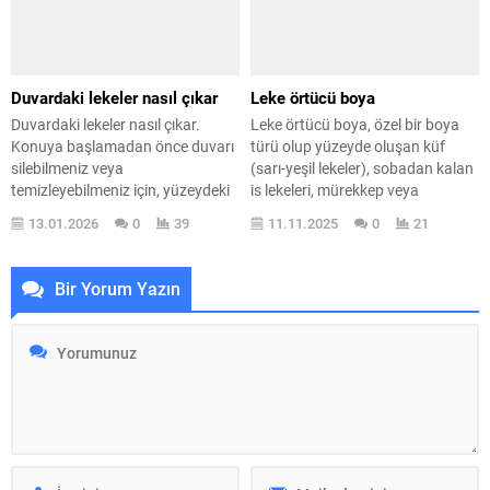
kapılarında sıkça tercih...
gelişmiş teknolojilerle
üretilmektedir ve kötü boya
kokusunu büyük...
Duvardaki lekeler nasıl çıkar
Leke örtücü boya
Duvardaki lekeler nasıl çıkar.
Leke örtücü boya, özel bir boya
Konuya başlamadan önce duvarı
türü olup yüzeyde oluşan küf
silebilmeniz veya
(sarı-yeşil lekeler), sobadan kalan
temizleyebilmeniz için, yüzeydeki
is lekeleri, mürekkep veya
duvar boyasının ne tür bir boya
yangından kaynaklanan ağır is
13.01.2026
0
39
11.11.2025
0
21
olduğunu bilmeniz gerekir. Bunu
lekelerini yüzde yüz oranında
öğrenmek için boya bilgisi iyi
tamamen kapatan bir üründür.
derecede olan bir ustaya
Normal boyalarla bu tür ağır
Bir Yorum Yazın
danışabilirsiniz. Bunu neden
lekeleri kapatmak mümkün
söylüyorum? Çünkü her iç cephe
değildir. Bu yüzden, ağır lekelerle
boyası aynı değildir. Bazı boyalar
karşılaşıldığında, leke örtücü boya
silinebilir, bazıları temizlenebilir,
her zaman...
bazıları ise...