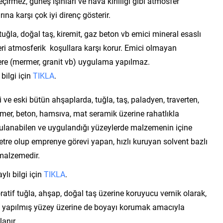
çirmez, güneş ışınları ve hava kirliliği gibi atmosfer
rına karşı çok iyi direnç gösterir.
tuğla, doğal taş, kiremit, gaz beton vb emici mineral esaslı
ri atmosferik koşullara karşı korur. Emici olmayan
ere (mermer, granit vb) uygulama yapılmaz.
 bilgi için
TIKLA
.
 ve eski bütün ahşaplarda, tuğla, taş, paladyen, traverten,
mer, beton, hamsıva, mat seramik üzerine rahatlıkla
ulanabilen ve uygulandığı yüzeylerde malzemenin içine
etre olup emprenye görevi yapan, hızlı kuruyan solvent bazlı
 malzemedir.
ylı bilgi için
TIKLA
.
atif tuğla, ahşap, doğal taş üzerine koruyucu vernik olarak,
 yapılmış yüzey üzerine de boyayı korumak amacıyla
anır.