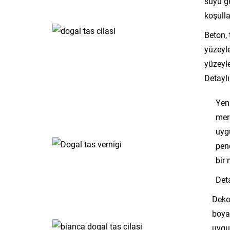
suyu ge
koşulla
Beton, 
yüzeyle
yüzeyl
Detaylı
Yeni
mer
uyg
pen
bir
Deta
Dekor
boya
uygul