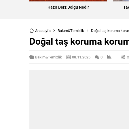
Hazır Derz Dolgu Nedir
Tav
Anasayfa
Bakım&Temizlik
Doğal taş koruma koru
Doğal taş koruma korum
Bakım&Temizlik
08.11.2025
0
O