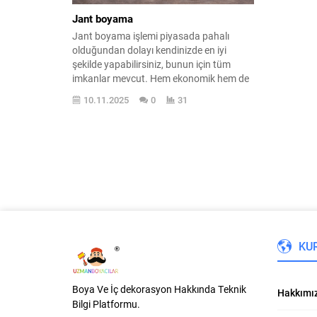
Jant boyama
Jant boyama işlemi piyasada pahalı
olduğundan dolayı kendinizde en iyi
şekilde yapabilirsiniz, bunun için tüm
imkanlar mevcut. Hem ekonomik hem de
kendiniz yapacağınız için en iyisini
10.11.2025
0
31
yapabilirsiniz özen göstererek. Sizlere en
detaylı şekilde nasıl yapabileceğinizi
kısaca anlatacağım. Araba jantı boyama
Jant boyama, öncelikle en önemli olan
astar ve kullanabileceğiniz boyaları...
KU
Boya Ve İç dekorasyon Hakkında Teknik
Hakkımı
Bilgi Platformu.