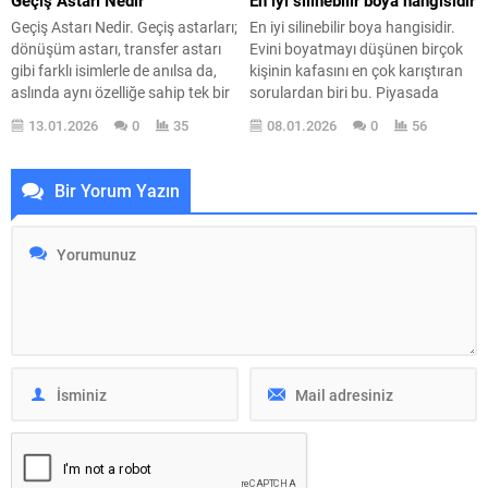
Geçiş Astarı Nedir
En iyi silinebilir boya hangisidir
Geçiş Astarı Nedir. Geçiş astarları;
En iyi silinebilir boya hangisidir.
dönüşüm astarı, transfer astarı
Evini boyatmayı düşünen birçok
gibi farklı isimlerle de anılsa da,
kişinin kafasını en çok karıştıran
aslında aynı özelliğe sahip tek bir
sorulardan biri bu. Piyasada
astar türünü ifade eder. Bu
“silinebilir” adıyla satılan pek çok
13.01.2026
0
35
08.01.2026
0
56
astarların tamamı, kapatma gücü
boya var ama hepsi gerçekten iz
yüksek olan ve yüzey ile son kat
bırakmadan silinmiyor. Doğru
boya arasında bağlayıcı görev
silinebilir boya seçimi; duvarın
Bir Yorum Yazın
üstlenen özel bir kimyasaldır.
daha uzun süre temiz kalmasını,
Kullanım amaçları, içerdikleri
lekelerin kolayca çıkmasını ve
bileşenler ve...
boyanın zamanla parlama
yapmamasını sağlıyor....