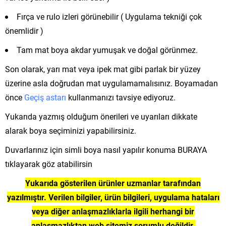
Fırça ve rulo izleri görünebilir ( Uygulama tekniği çok
önemlidir )
Tam mat boya akdar yumuşak ve doğal görünmez.
Son olarak, yarı mat veya ipek mat gibi parlak bir yüzey
üzerine asla doğrudan mat uygulamamalısınız. Boyamadan
önce
Geçiş astarı
kullanmanızı tavsiye ediyoruz.
Yukarıda yazmış olduğum önerileri ve uyarıları dikkate
alarak boya seçiminizi yapabilirsiniz.
Duvarlarınız için simli boya nasıl yapılır konuma BURAYA
tıklayarak göz atabilirsin
Yukarıda gösterilen ürünler uzmanlar tarafından
yazılmıştır. Verilen bilgiler, ürün bilgileri, uygulama hataları
veya diğer anlaşmazlıklarla ilgili herhangi bir
anlaşmazlıktan web sitemiz sorumlu değildir.