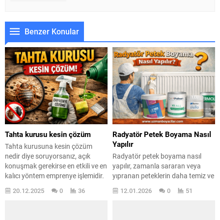
Benzer Konular
Tahta kurusu kesin çözüm
Radyatör Petek Boyama Nasıl
Yapılır
Tahta kurusuna kesin çözüm
nedir diye soruyorsanız, açık
Radyatör petek boyama nasıl
konuşmak gerekirse en etkili ve en
yapılır, zamanla sararan veya
kalıcı yöntem emprenye işlemidir.
yıpranan peteklerin daha temiz ve
Özellikle tahta kurusu ve tahta
estetik görünmesi için yapılan bir
20.12.2025
0
36
12.01.2026
0
51
kurdu gibi ahşabın içine
işlemdir. Ancak yanlış boya seçimi
yerleşerek yaşayan zararlılarla
ya da hatalı uygulama, peteklerin
mücadelede emprenye
görüntüsünü bozabilir ve boya