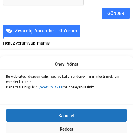
Alternative:
Ziyaretçi Yorumları - 0 Yorum
Henüz yorum yapılmamış.
Onayı Yönet
Bu web sitesi, düzgün çalışması ve kullanıcı deneyimini iyileştirmek için
Boya Ve İç dekorasyon Hakkında Teknik Bilgi Platformu.
çerezler kullanır.
Daha fazla bilgi için
Çerez Politikası
’nı inceleyebilirsiniz.
Bu sitede kullanılan tüm fikir, yazılar ve içerikler
www.uzmanboyacilar.com'a aittir. İzinsiz olarak kullanılması 5846
Kabul et
sayılı Fikir ve Sanat Eserleri Yasası'na göre suç sayılmaktadır.
Sitelerde veya herhangi bir şekilde internet ortamında yalnızca içeriğin
bir kısmı alıntılanabilir ve ilgili içeriğe bağlantı verme zorunludur. Yazılı
Reddet