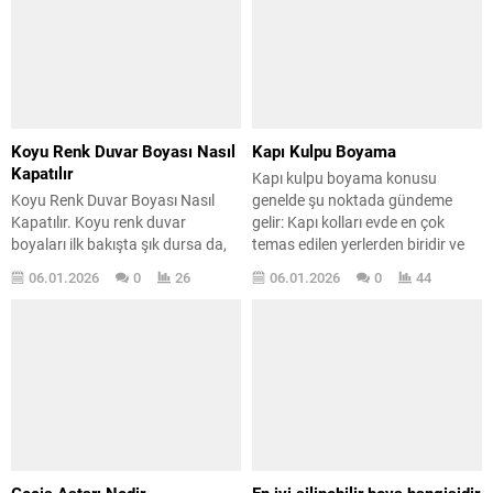
uygulaması hem koruma sağlar
ısıya maruz kaldığında zamanla
hem de ahşabınızı uzun yıllar
yüzeyden atma, kabarma veya
çürümeye karşı dayanıklı hale
dökülme yapabilir. Bu nedenle
getirir. Emprenye, su gibi ince...
radyatör petek boyama işlemine
başlamadan önce,...
Koyu Renk Duvar Boyası Nasıl
Kapı Kulpu Boyama
Kapatılır
Kapı kulpu boyama konusu
Koyu Renk Duvar Boyası Nasıl
genelde şu noktada gündeme
Kapatılır. Koyu renk duvar
gelir: Kapı kolları evde en çok
boyaları ilk bakışta şık dursa da,
temas edilen yerlerden biridir ve
zamanla birçok kişi bu renklerden
zamanla elde ede ede, sürte sürte
06.01.2026
0
26
06.01.2026
0
44
sıkılıp açık renklere geçmek ister.
boyası atar, rengi solar. Kullanıcı
Ancak koyu renk bir duvarı açık
da doğal olarak “bunu boyasam
renge boyamak, sanıldığı kadar
olur mu?” diye düşünür. Şunu en
kolay değildir. Yanlış ürün seçimi
baştan net söylemek gerekir: Kapı
veya eksik hazırlık, duvarda alttan
kulpları aslında boyanmak için...
rengin kusmasına ve istenmeyen
görüntülere...