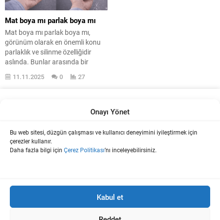
Mat boya mı parlak boya mı
Mat boya mı parlak boya mı,
görünüm olarak en önemli konu
parlaklık ve silinme özelliğidir
aslında. Bunlar arasında bir
bağlantı olabilir mi evet olabilir, iki
11.11.2025
0
27
özellik birbirine yakın olsa da bu
ikisi arasında farklar da vardır
tabi. İç cephe boyaları parlaklık ve
silinme özelliği ile ön plana
Onayı Yönet
çıkabilir, ama mat...
Bu web sitesi, düzgün çalışması ve kullanıcı deneyimini iyileştirmek için
Boya Ve İç dekorasyon Hakkında Teknik Bilgi Platformu.
çerezler kullanır.
Daha fazla bilgi için
Çerez Politikası
’nı inceleyebilirsiniz.
Bu sitede kullanılan tüm fikir, yazılar ve içerikler
www.uzmanboyacilar.com'a aittir. İzinsiz olarak kullanılması 5846
Kabul et
sayılı Fikir ve Sanat Eserleri Yasası'na göre suç sayılmaktadır.
Sitelerde veya herhangi bir şekilde internet ortamında yalnızca içeriğin
bir kısmı alıntılanabilir ve ilgili içeriğe bağlantı verme zorunludur. Yazılı
Reddet