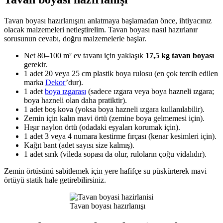
Tavan boyası hazırlanışını anlatmaya başlamadan önce, ihtiyacınız
olacak malzemeleri netleştirelim. Tavan boyası nasıl hazırlanır
sorusunun cevabı, doğru malzemelerle başlar.
Net 80–100 m² ev tavanı için yaklaşık
17,5 kg tavan boyası
gerekir.
1 adet 20 veya 25 cm plastik boya rulosu (en çok tercih edilen
marka
Dekor
’dur).
1 adet
boya ızgarası
(sadece ızgara veya boya hazneli ızgara;
boya hazneli olan daha pratiktir).
1 adet boş kova (yoksa boya hazneli ızgara kullanılabilir).
Zemin için kalın mavi örtü (zemine boya gelmemesi için).
Hışır naylon örtü (odadaki eşyaları korumak için).
1 adet 3 veya 4 numara kestirme fırçası (kenar kesimleri için).
Kağıt bant (adet sayısı size kalmış).
1 adet sırık (vileda sopası da olur, ruloların çoğu vidalıdır).
Zemin örtüsünü sabitlemek için yere hafifçe su püskürterek mavi
örtüyü statik hale getirebilirsiniz.
Tavan boyası hazırlanışı