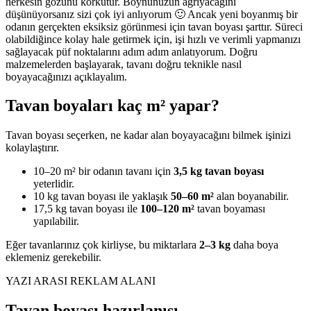
herkesin gözünü korkutur. Boynunuzun ağrıyacağını
düşünüyorsanız sizi çok iyi anlıyorum 🙂 Ancak yeni boyanmış bir
odanın gerçekten eksiksiz görünmesi için tavan boyası şarttır. Süreci
olabildiğince kolay hale getirmek için, işi hızlı ve verimli yapmanızı
sağlayacak püf noktalarını adım adım anlatıyorum. Doğru
malzemelerden başlayarak, tavanı doğru teknikle nasıl
boyayacağınızı açıklayalım.
Tavan boyaları kaç m² yapar?
Tavan boyası seçerken, ne kadar alan boyayacağını bilmek işinizi
kolaylaştırır.
10–20 m² bir odanın tavanı için
3,5 kg tavan boyası
yeterlidir.
10 kg tavan boyası ile yaklaşık
50–60 m²
alan boyanabilir.
17,5 kg tavan boyası ile
100–120 m²
tavan boyaması
yapılabilir.
Eğer tavanlarınız çok kirliyse, bu miktarlara
2–3 kg
daha boya
eklemeniz gerekebilir.
YAZI ARASI REKLAM ALANI
Tavan boyası hazırlanışı