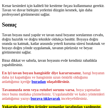
Kenar kesimleri için kaliteli bir kestirme fırçası kullanmanız gerekir.
Tavan ve duvar birleşim yerlerini düzgün kesmek, işin daha
profesyonel görünmesini sağlar.
Sonuç
Tavan boyası nasıl yapılır ve tavan nasıl boyanır sorularının cevabı,
doğru hazırlık ve doğru teknikle oldukça basittir. Boyaya doğru
oranda su katmak, katlar arasında yeterli kuruma süresi bırakmak ve
boyayı doğru yönde uygulamak, tavanın pürüzsüz ve beyaz
görünmesini sağlar.
Biraz dikkat ve sabırla, tavan boyasını evde kendiniz rahatlıkla
yapabilirsiniz.
En iyi tavan boyası hangisidir diye kararsızsanız
, hangi boyanın
daha iyi kapattığını ve hangisinin uzun ömürlü olduğunu
anlattığımız içeriğe
buradan
ulaşabilirsiniz
.
Tavanınızda nem veya rutubet sorunu varsa
, boya yapmadan
önce bunu mutlaka çözmelisiniz. Uygulanabilir ve kalıcı yöntemleri
anlattığımız yazıyı
buraya tıklayarak
inceleyebilirsiniz.
Yukarıda gösterilen ürünler uzmanlar tarafından yazılmıştır.