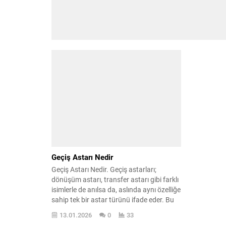
Geçiş Astarı Nedir
Geçiş Astarı Nedir. Geçiş astarları;
dönüşüm astarı, transfer astarı gibi farklı
isimlerle de anılsa da, aslında aynı özelliğe
sahip tek bir astar türünü ifade eder. Bu
astarların tamamı, kapatma gücü yüksek
13.01.2026
0
33
olan ve yüzey ile son kat boya arasında