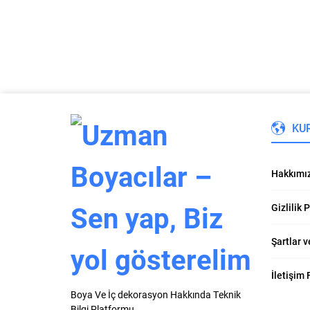
bağlayıcı görev üstlenen özel bir
kimyasaldır. Kullanım amaçları, içerdikleri
bileşenler ve...
KU
Hakkımı
Gizlilik 
Şartlar v
İletişim
Boya Ve İç dekorasyon Hakkında Teknik
Bilgi Platformu.