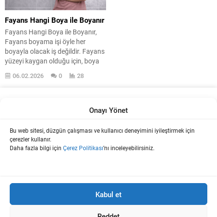
Fayans Hangi Boya ile Boyanır
Fayans Hangi Boya ile Boyanır,
Fayans boyama işi öyle her
boyayla olacak iş değildir. Fayans
yüzeyi kaygan olduğu için, boya
tutunsun diye uygulama sistemi
06.02.2026
0
28
doğru yapılmalıdır. Burada işi
ayakta tutan asıl konu, boyadan
sonra yapılan koruyucu
uygulamadır. Fayans boyalarında
Onayı Yönet
esas dayanımı sağlayan şey,
boyanın üzerine atılan sıvı cam ya
Bu web sitesi, düzgün çalışması ve kullanıcı deneyimini iyileştirmek için
Boya Ve İç dekorasyon Hakkında Teknik Bilgi Platformu.
da...
çerezler kullanır.
Daha fazla bilgi için
Çerez Politikası
’nı inceleyebilirsiniz.
Bu sitede kullanılan tüm fikir, yazılar ve içerikler
www.uzmanboyacilar.com'a aittir. İzinsiz olarak kullanılması 5846
Kabul et
sayılı Fikir ve Sanat Eserleri Yasası'na göre suç sayılmaktadır.
Sitelerde veya herhangi bir şekilde internet ortamında yalnızca içeriğin
bir kısmı alıntılanabilir ve ilgili içeriğe bağlantı verme zorunludur. Yazılı
Reddet