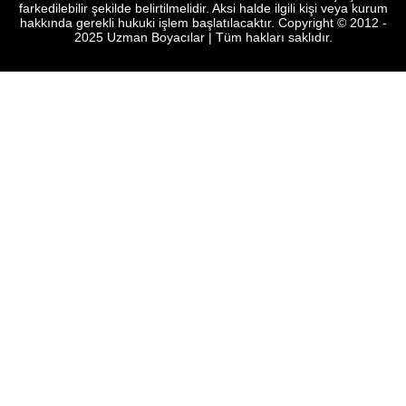
ve basın ortamında site adresi açıkça farkedilebilir şekilde
belirtilmelidir. Aksi halde ilgili kişi veya kurum hakkında gerekli hukuki
işlem başlatılacaktır. Copyright © 2012 - 2025 Uzman Boyacılar | Tüm
hakları saklıdır.