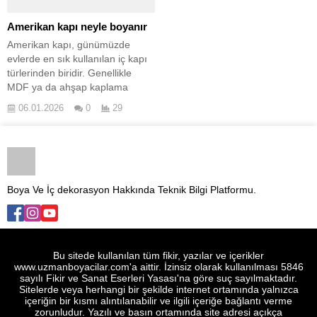
Amerikan kapı neyle boyanır
Amerikan kapı, günümüzde
evlerde en sık kullanılan iç kapı
türlerinden biridir. Genellikle MDF
ya da ahşap kaplama yüzeye
sahiptir ve masif ahşap kapılarla
06.01.2026
0
29
karıştırılır. Ancak yapısı farklı
olduğu için boyama ve bakım
süreci de klasik ahşap kapılardan
ayrılır. Hafif yapısı ve ekonomik
olması nedeniyle salon ve oda
kapılarında sıkça tercih...
Boya Ve İç dekorasyon Hakkında Teknik Bilgi Platformu.
Bu sitede kullanılan tüm fikir, yazılar ve içerikler
www.uzmanboyacilar.com'a aittir. İzinsiz olarak kullanılması 5846
sayılı Fikir ve Sanat Eserleri Yasası'na göre suç sayılmaktadır.
Sitelerde veya herhangi bir şekilde internet ortamında yalnızca içeriğin
bir kısmı alıntılanabilir ve ilgili içeriğe bağlantı verme zorunludur. Yazılı