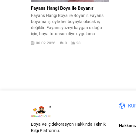
Fayans Hangi Boya ile Boyanır
Fayans Hangi Boya ile Boyanır, Fayans
boyama işi öyle her boyayla olacak iş
değildir. Fayans yüzeyi kaygan olduğu
için, boya tutunsun diye uygulama
sistemi doğru yapılmalıdır. Burada işi
06.02.2026
0
28
ayakta tutan asıl konu, boyadan sonra
yapılan koruyucu uygulamadır. Fayans
boyalarında esas dayanımı sağlayan şey,
boyanın üzerine atılan sıvı cam ya da...
KU
Boya Ve İç dekorasyon Hakkında Teknik
Hakkımı
Bilgi Platformu.